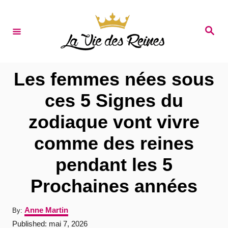
S
k
S
e
i
a
r
p
c
t
h
Les femmes nées sous
o
ces 5 Signes du
C
zodiaque vont vivre
o
n
comme des reines
t
pendant les 5
e
Prochaines années
n
t
A
Anne Martin
By:
u
P
Published:
mai 7, 2026
t