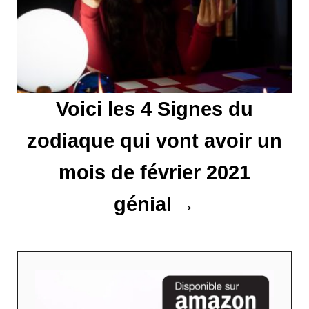
a
r
t
Voici les 4 Signes du
i
zodiaque qui vont avoir un
c
l
mois de février 2021
e
génial