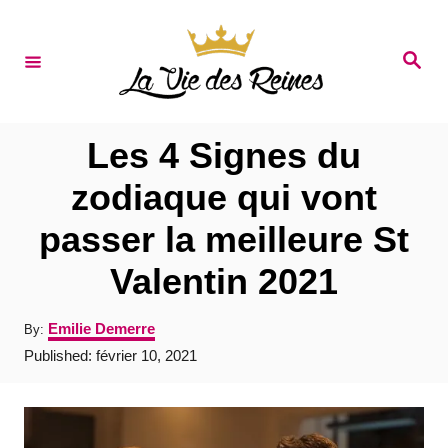
S
k
S
e
i
a
r
p
c
t
h
Les 4 Signes du
o
zodiaque qui vont
C
passer la meilleure St
o
n
Valentin 2021
t
A
Emilie Demerre
By:
e
u
P
Published:
février 10, 2021
t
n
o
h
s
t
o
t
r
e