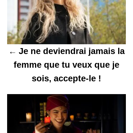
i
g
a
t
Je ne deviendrai jamais la
i
femme que tu veux que je
o
sois, accepte-le !
n
d
e
l
’