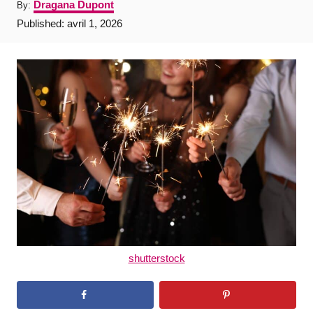
A
Dragana Dupont
By:
u
P
Published:
avril 1, 2026
t
o
h
s
o
t
r
e
d
o
n
shutterstock