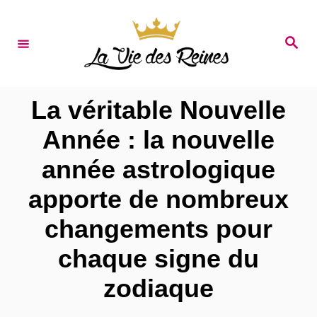
S
k
S
e
i
a
r
p
c
t
h
La véritable Nouvelle
o
Année : la nouvelle
C
année astrologique
o
n
apporte de nombreux
t
changements pour
e
chaque signe du
n
zodiaque
t