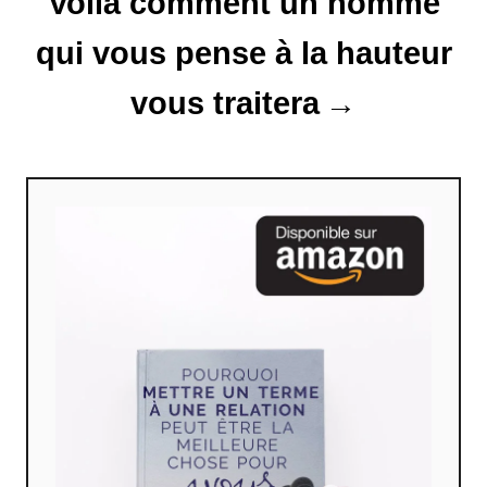
Voilà comment un homme
c
qui vous pense à la hauteur
l
vous traitera
e