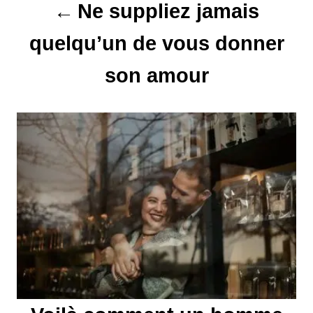
Ne suppliez jamais
o
quelqu’un de vous donner
n
son amour
d
e
l
’
a
r
t
i