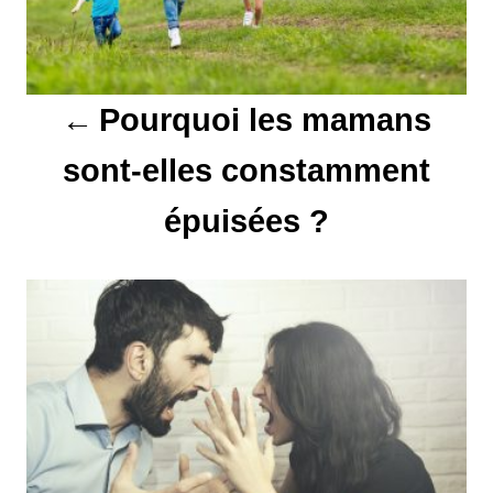
g
a
t
Pourquoi les mamans
i
sont-elles constamment
o
épuisées ?
n
d
e
l
’
a