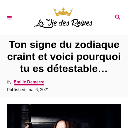
S
k
S
e
i
a
r
p
c
t
h
Ton signe du zodiaque
o
craint et voici pourquoi
C
tu es détestable…
o
n
A
Emilie Demerre
By:
t
u
P
Published:
mai 6, 2021
t
e
o
h
s
o
n
t
r
e
t
d
o