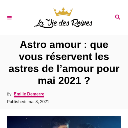
S
k
S
e
i
a
r
p
c
t
h
Astro amour : que
o
vous réservent les
C
astres de l’amour pour
o
n
mai 2021 ?
t
A
Emilie Demerre
By:
e
u
P
Published:
mai 3, 2021
t
n
o
h
s
t
o
t
r
e