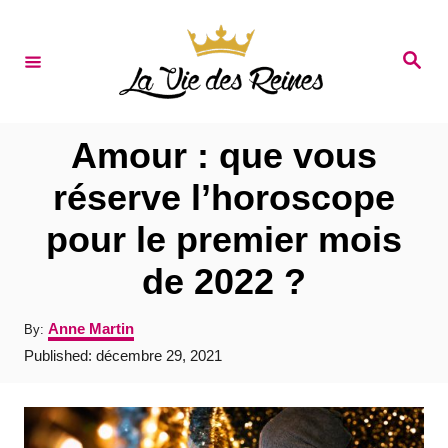
S
k
S
e
i
a
r
p
c
t
h
Amour : que vous
o
réserve l’horoscope
C
pour le premier mois
o
n
de 2022 ?
t
A
Anne Martin
By:
e
u
P
Published:
décembre 29, 2021
t
n
o
h
s
t
o
t
r
e