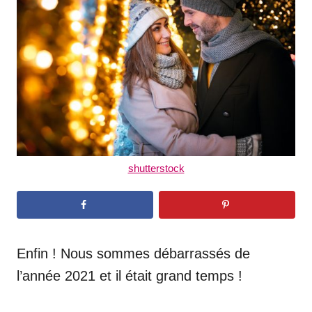
d
o
n
shutterstock
Enfin ! Nous sommes débarrassés de
l’année 2021 et il était grand temps !