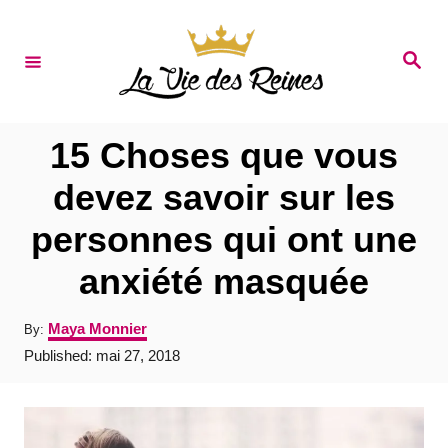
S
k
S
e
i
a
r
p
c
t
h
15 Choses que vous
o
devez savoir sur les
C
personnes qui ont une
o
n
anxiété masquée
t
A
Maya Monnier
By:
e
u
P
Published:
mai 27, 2018
t
n
o
h
s
t
o
t
r
e