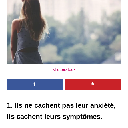
d
o
n
shutterstock
1. Ils ne cachent pas leur anxiété,
ils cachent leurs symptômes.