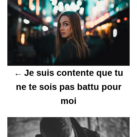
v
i
g
a
t
Je suis contente que tu
i
o
ne te sois pas battu pour
n
moi
d
e