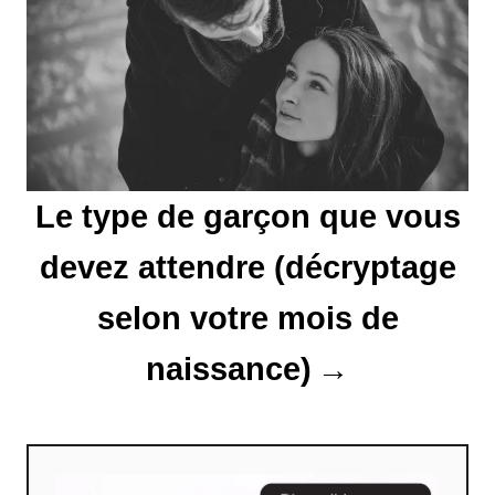
l
’
a
r
t
Le type de garçon que vous
i
devez attendre (décryptage
c
selon votre mois de
l
naissance)
e