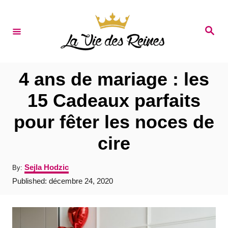
S
k
S
e
i
a
r
p
c
t
h
4 ans de mariage : les
o
15 Cadeaux parfaits
C
pour fêter les noces de
o
n
cire
t
A
Sejla Hodzic
By:
e
u
P
Published:
décembre 24, 2020
t
n
o
h
s
t
o
t
r
e