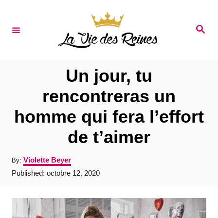
S
k
S
e
i
a
r
p
c
t
h
Un jour, tu
o
rencontreras un
C
homme qui fera l’effort
o
n
de t’aimer
t
A
Violette Beyer
By:
e
u
P
Published:
octobre 12, 2020
t
n
o
h
s
t
o
t
r
e