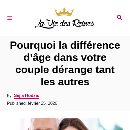
S
k
S
e
i
a
r
p
c
t
h
Pourquoi la différence
o
d’âge dans votre
C
couple dérange tant
o
n
les autres
t
A
Sejla Hodzic
By:
e
u
P
Published:
février 25, 2026
t
n
o
h
s
t
o
t
r
e