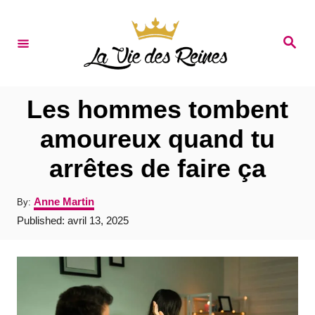
S
k
S
e
i
a
r
p
c
t
h
Les hommes tombent
o
amoureux quand tu
C
arrêtes de faire ça
o
n
A
Anne Martin
By:
t
u
P
Published:
avril 13, 2025
t
e
o
h
s
o
n
t
r
e
t
d
o