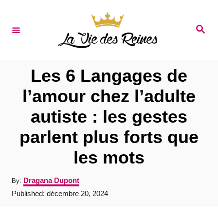
S
k
S
e
i
a
r
p
c
t
h
Les 6 Langages de
o
l’amour chez l’adulte
C
autiste : les gestes
o
n
parlent plus forts que
t
les mots
e
n
A
Dragana Dupont
By:
u
t
P
Published:
décembre 20, 2024
t
o
h
s
o