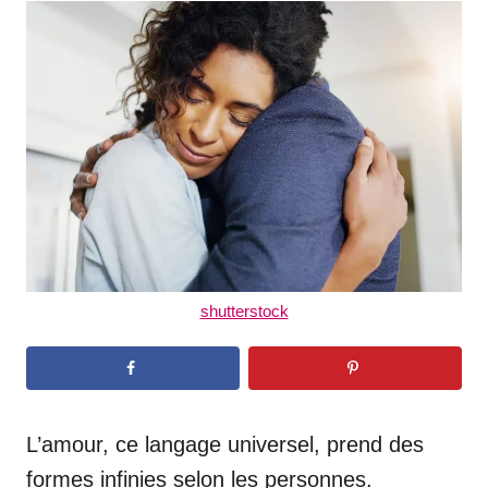
t
r
e
d
o
n
shutterstock
L’amour, ce langage universel, prend des
formes infinies selon les personnes.