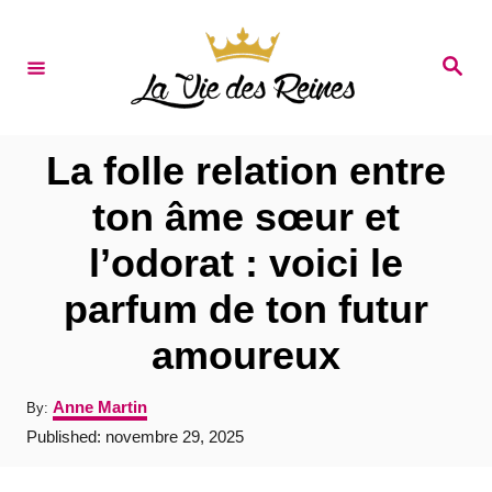
S
k
S
e
i
a
r
p
c
t
h
La folle relation entre
o
ton âme sœur et
C
l’odorat : voici le
o
n
parfum de ton futur
t
amoureux
e
n
A
Anne Martin
By:
u
t
P
Published:
novembre 29, 2025
t
o
h
s
o