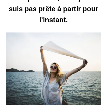
suis pas prête à partir pour
n
d
l’instant.
e
l
’
a
r
t
i
c