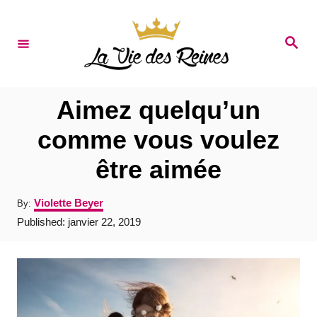
S
k
S
e
i
a
r
p
c
t
h
Aimez quelqu’un
o
comme vous voulez
C
être aimée
o
n
A
Violette Beyer
By:
t
u
P
Published:
janvier 22, 2019
t
e
o
h
s
o
n
t
r
e
t
d
o