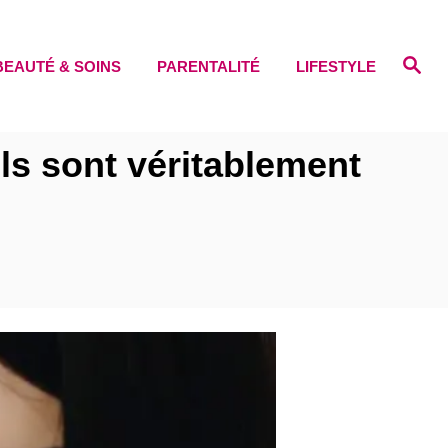
S
BEAUTÉ & SOINS
PARENTALITÉ
LIFESTYLE
e
a
r
c
h
ls sont véritablement