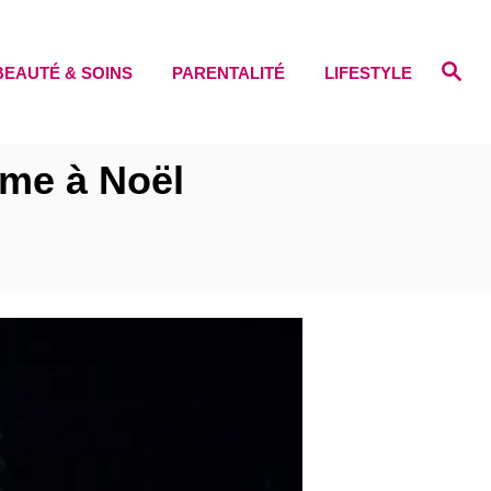
S
BEAUTÉ & SOINS
PARENTALITÉ
LIFESTYLE
e
a
r
c
h
aime à Noël