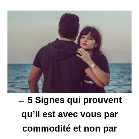
N
a
v
i
g
a
t
5 Signes qui prouvent
i
qu’il est avec vous par
o
commodité et non par
n