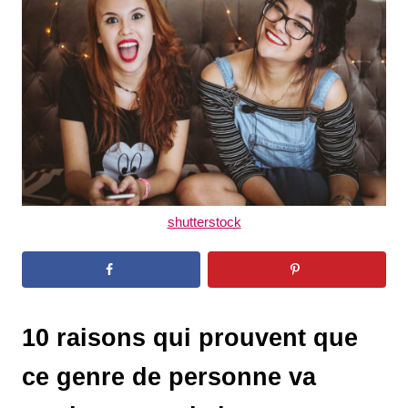
d
o
n
shutterstock
10 raisons qui prouvent que
ce genre de personne va