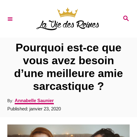
S
k
S
e
i
a
r
p
c
t
h
Pourquoi est-ce que
o
vous avez besoin
C
d’une meilleure amie
o
n
sarcastique ?
t
A
Annabelle Saunier
By:
e
u
P
Published:
janvier 23, 2020
t
n
o
h
s
t
o
t
r
e