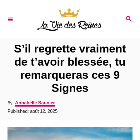
S
k
S
e
i
a
r
p
c
t
h
S’il regrette vraiment
o
de t’avoir blessée, tu
C
remarqueras ces 9
o
n
Signes
t
A
Annabelle Saunier
By:
e
u
P
Published:
août 12, 2025
t
n
o
h
s
t
o
t
r
e