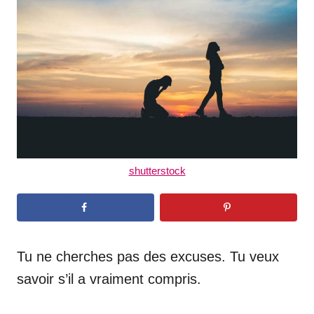
d
o
n
shutterstock
Tu ne cherches pas des excuses. Tu veux
savoir s’il a vraiment compris.