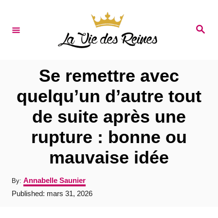
S
k
S
e
i
a
r
p
c
t
h
Se remettre avec
o
quelqu’un d’autre tout
C
de suite après une
o
n
rupture : bonne ou
t
mauvaise idée
e
n
A
Annabelle Saunier
By:
u
t
P
Published:
mars 31, 2026
t
o
h
s
o