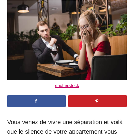
t
r
e
d
o
n
shutterstock
Vous venez de vivre une séparation et voilà
que le silence de votre appartement vous