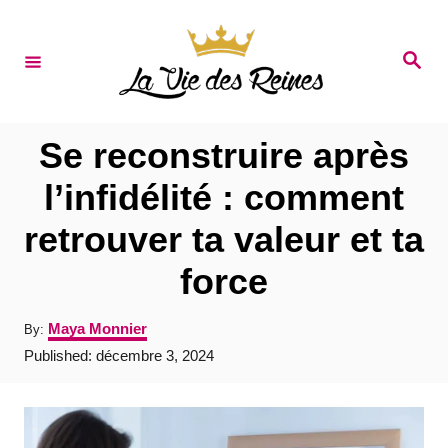
S
k
S
e
i
a
r
p
c
t
h
Se reconstruire après
o
l’infidélité : comment
C
retrouver ta valeur et ta
o
n
force
t
A
Maya Monnier
By:
e
u
P
Published:
décembre 3, 2024
t
n
o
h
s
t
o
t
r
e