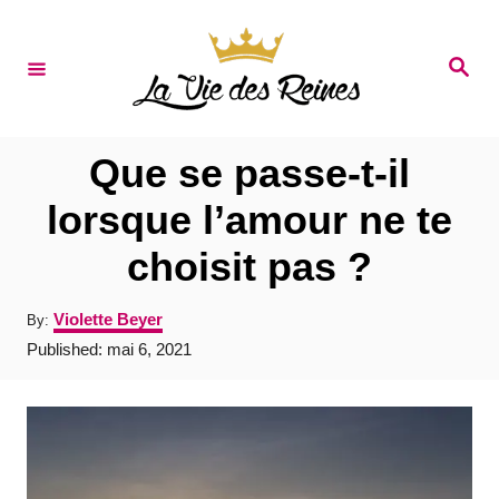
S
k
S
e
i
a
r
p
c
t
h
Que se passe-t-il
o
lorsque l’amour ne te
C
choisit pas ?
o
n
A
Violette Beyer
By:
t
u
P
Published:
mai 6, 2021
t
e
o
h
s
o
n
t
r
e
t
d
o