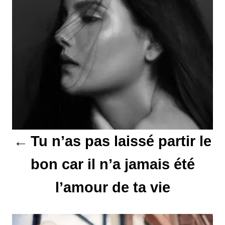
a
v
i
g
a
t
Tu n’as pas laissé partir le
i
bon car il n’a jamais été
o
l’amour de ta vie
n
d