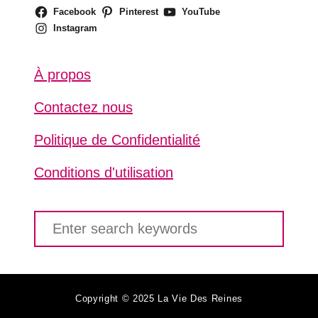
Facebook
Pinterest
YouTube
Instagram
À propos
Contactez nous
Politique de Confidentialité
Conditions d'utilisation
S
e
a
r
c
Copyright © 2025 La Vie Des Reines
h