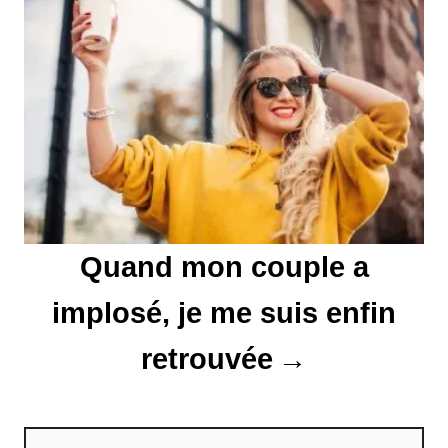
e
l
’
a
r
t
Quand mon couple a
i
implosé, je me suis enfin
c
l
retrouvée
e