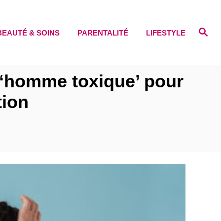
S
BEAUTÉ & SOINS
PARENTALITÉ
LIFESTYLE
e
a
r
c
h
 ‘homme toxique’ pour
tion