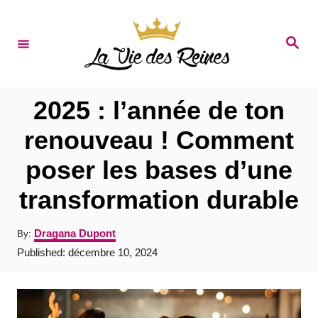
S
k
S
e
i
a
r
p
c
t
h
2025 : l’année de ton
o
renouveau ! Comment
C
poser les bases d’une
o
n
transformation durable
t
A
Dragana Dupont
By:
e
u
P
Published:
décembre 10, 2024
t
n
o
h
s
t
o
t
r
e